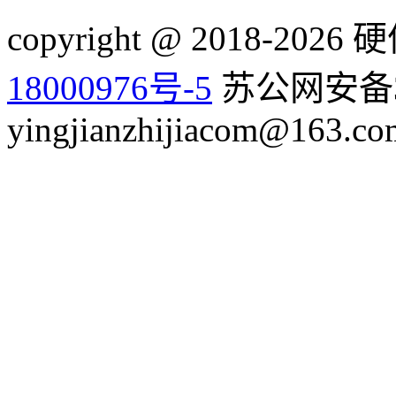
copyright @ 2018-20
18000976号-5
苏公网安备32
yingjianzhijiacom@163.co