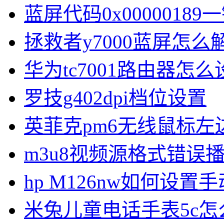
蓝屏代码0x00000189
拯救者y7000蓝屏怎么
华为tc7001路由器怎么
罗技g402dpi档位设置
英菲克pm6无线鼠标左
m3u8视频源格式错误
hp M126nw如何设置手
米兔儿童电话手表5c