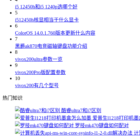
i5 12450h和i5 1240p选哪个好
5
i512450h核显相当于什么显卡
6
ColorOS 14.0.1.760版本更新什么内容
7
黑爵ak870电竞磁轴键盘功能介绍
8
vivox200ultra参数一览
9
vivox200Pro版配置参数
10
vivox200有几个型号
热门知识
酷睿ultra7和i7区别
爱普生l1218打印机
罗技mk470键盘如何配对
计算