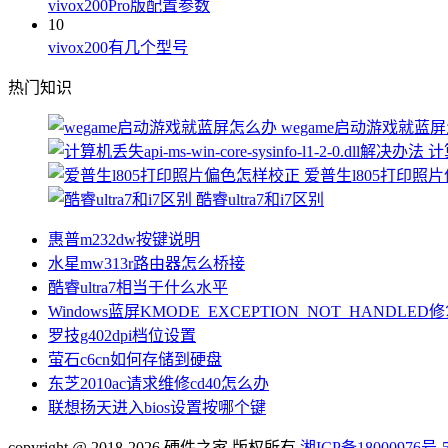
vivox200Pro版配置参数
10
vivox200有几个型号
热门知识
wegame启动游戏就蓝
计算
爱普生l805打印照
酷睿ultra7和i7区别
惠普m232dw按键说明
水星mw313r路由器怎么桥接
酷睿ultra7相当于什么水平
Windows蓝屏KMODE_EXCEPTION_NOT_HANDLE
罗技g402dpi档位设置
萤石c6cn如何存储到硬盘
东芝2010ac请求维修cd40怎么办
联想扬天进入bios设置按哪个键
copyright @ 2018-2026 硬件之家 版权所有
湘ICP备18000976号-