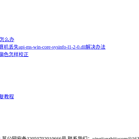
屏怎么办
机丢失api-ms-win-core-sysinfo-l1-2-0.dll解决办法
片偏色怎样校正
D修复教程
5
苏公网安备32050702010666号 联系我们：yingjianzhijiacom@163