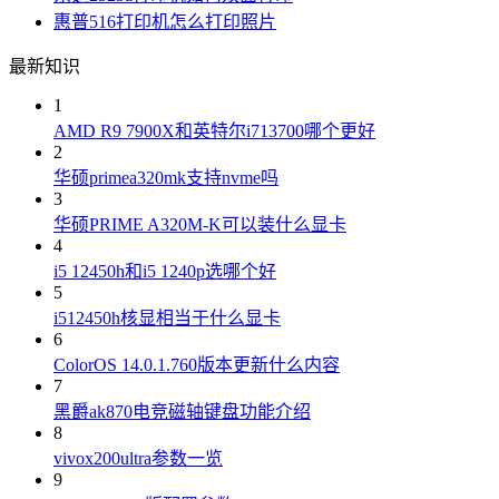
惠普516打印机怎么打印照片
最新知识
1
AMD R9 7900X和英特尔i713700哪个更好
2
华硕primea320mk支持nvme吗
3
华硕PRIME A320M-K可以装什么显卡
4
i5 12450h和i5 1240p选哪个好
5
i512450h核显相当于什么显卡
6
ColorOS 14.0.1.760版本更新什么内容
7
黑爵ak870电竞磁轴键盘功能介绍
8
vivox200ultra参数一览
9