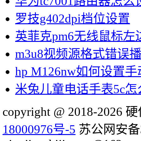
华为tc7001路由器怎么
罗技g402dpi档位设置
英菲克pm6无线鼠标左
m3u8视频源格式错误
hp M126nw如何设置手
米兔儿童电话手表5c
copyright @ 2018-20
18000976号-5
苏公网安备32