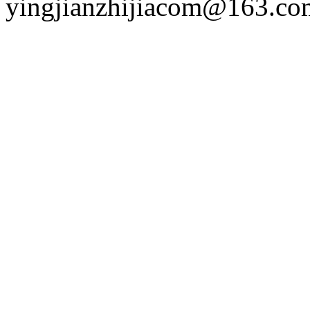
yingjianzhijiacom@163.co