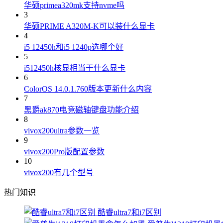
华硕primea320mk支持nvme吗
3
华硕PRIME A320M-K可以装什么显卡
4
i5 12450h和i5 1240p选哪个好
5
i512450h核显相当于什么显卡
6
ColorOS 14.0.1.760版本更新什么内容
7
黑爵ak870电竞磁轴键盘功能介绍
8
vivox200ultra参数一览
9
vivox200Pro版配置参数
10
vivox200有几个型号
热门知识
酷睿ultra7和i7区别