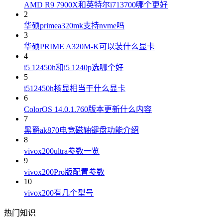
AMD R9 7900X和英特尔i713700哪个更好
2
华硕primea320mk支持nvme吗
3
华硕PRIME A320M-K可以装什么显卡
4
i5 12450h和i5 1240p选哪个好
5
i512450h核显相当于什么显卡
6
ColorOS 14.0.1.760版本更新什么内容
7
黑爵ak870电竞磁轴键盘功能介绍
8
vivox200ultra参数一览
9
vivox200Pro版配置参数
10
vivox200有几个型号
热门知识