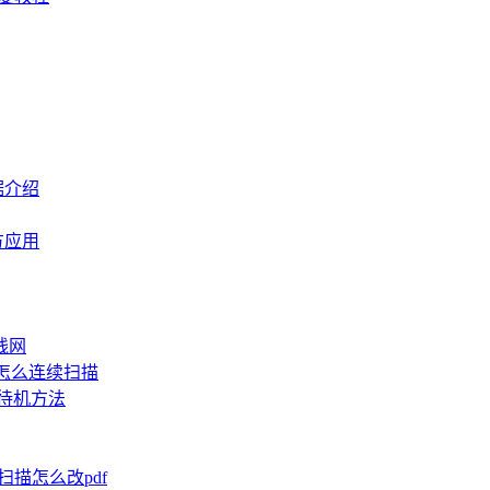
据介绍
方应用
线网
机怎么连续扫描
消待机方法
机扫描怎么改pdf