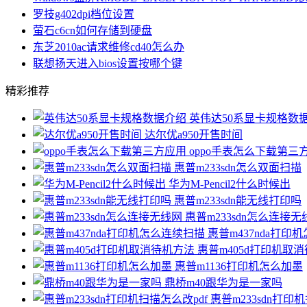
罗技g402dpi档位设置
萤石c6cn如何存储到硬盘
东芝2010ac请求维修cd40怎么办
联想扬天进入bios设置按哪个键
精彩推荐
英伟达50系显卡规格数
达尔优a950开售时间
oppo手表怎么下载第三
惠普m233sdn怎么双面扫描
华为M-Pencil2什么时候出
惠普m233sdn能无线打印吗
惠普m233sdn怎么连接无
惠普m437nda打印
惠普m405d打印机取
惠普m1136打印机怎么加墨
鼎桥m40跟华为是一家吗
惠普m233sdn打印