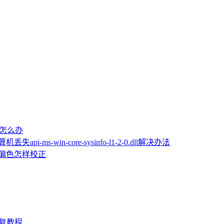
屏怎么办
机丢失api-ms-win-core-sysinfo-l1-2-0.dll解决办法
片偏色怎样校正
D修复教程