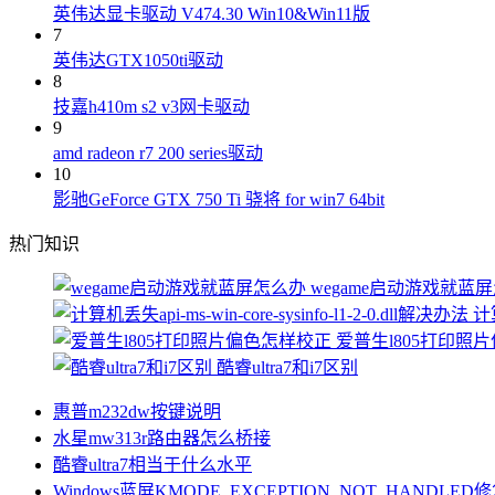
英伟达显卡驱动 V474.30 Win10&Win11版
7
英伟达GTX1050ti驱动
8
技嘉h410m s2 v3网卡驱动
9
amd radeon r7 200 series驱动
10
影驰GeForce GTX 750 Ti 骁将 for win7 64bit
热门知识
wegame启动游戏就蓝
计算
爱普生l805打印照
酷睿ultra7和i7区别
惠普m232dw按键说明
水星mw313r路由器怎么桥接
酷睿ultra7相当于什么水平
Windows蓝屏KMODE_EXCEPTION_NOT_HANDLE