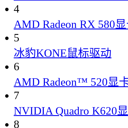
4
AMD Radeon RX 58
5
冰豹KONE鼠标驱动
6
AMD Radeon™ 520
7
NVIDIA Quadro K6
8