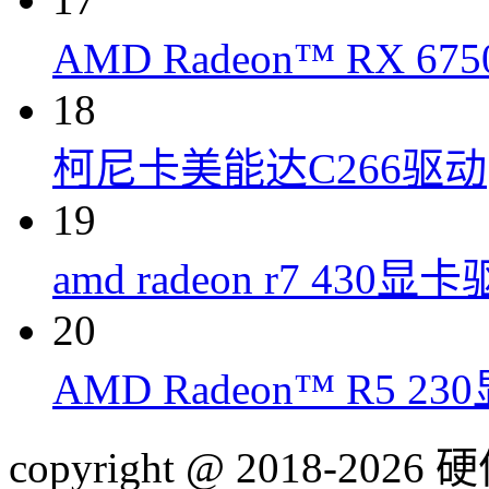
AMD Radeon™ RX 6
18
柯尼卡美能达C266驱动
19
amd radeon r7 430显
20
AMD Radeon™ R5 2
copyright @ 2018-20