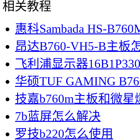
相关教程
惠科Sambada HS-B7
昂达B760-VH5-B主
飞利浦显示器16B1P33
华硕TUF GAMING B76
技嘉b760m主板和微星
7b蓝屏怎么解决
罗技b220怎么使用