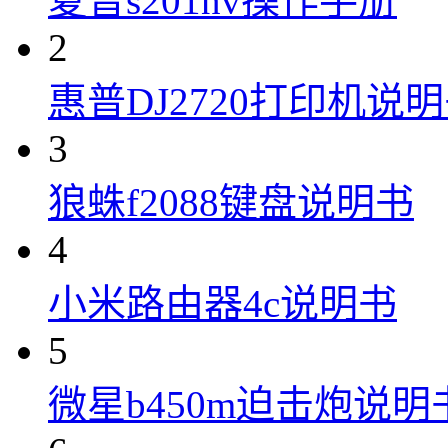
夏普s201nv操作手册
2
惠普DJ2720打印机说
3
狼蛛f2088键盘说明书
4
小米路由器4c说明书
5
微星b450m迫击炮说明