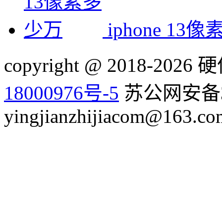
iphone 13
copyright @ 2018-20
18000976号-5
苏公网安备32
yingjianzhijiacom@163.co