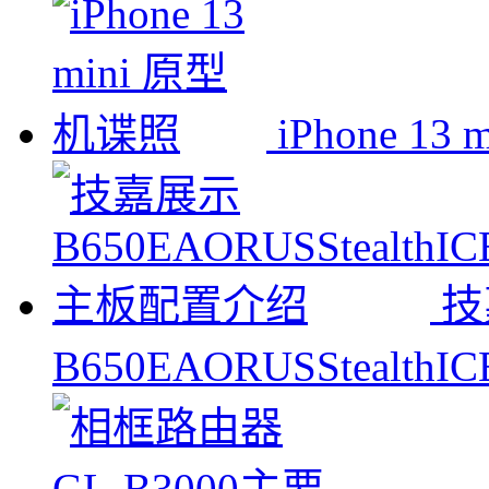
iPhone 1
技
B650EAORUSStealt