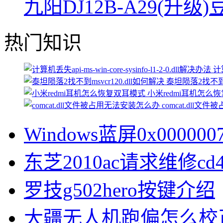
九阳DJ12B-A29(升
热门知识
计算
泰坦陨落2找不到ms
小米redmi耳机怎么
comcat.dll
Windows蓝屏0x0000
东芝2010ac请求维修cd
罗技g502hero按键介绍
大疆无人机跑偏怎么校