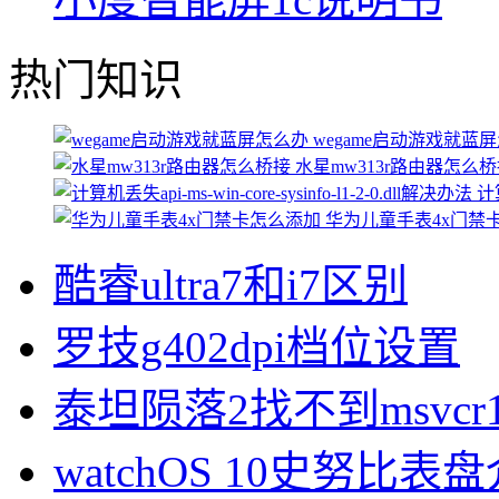
热门知识
wegame启动游戏就蓝
水星mw313r路由器怎么
计算
华为儿童手表4x门禁
酷睿ultra7和i7区别
罗技g402dpi档位设置
泰坦陨落2找不到msvcr1
watchOS 10史努比表