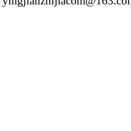
yingjianzhijiacom@163.co