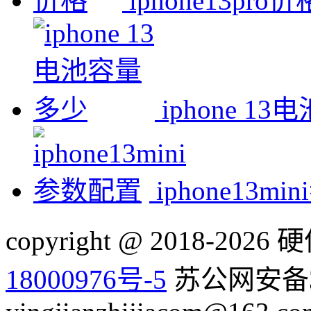
iphone13pro价
iphone 1
iphone13m
copyright @ 2018-20
18000976号-5
苏公网安备32