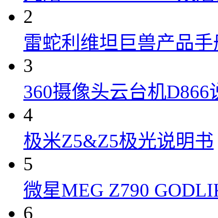
2
雷蛇利维坦巨兽产品手
3
360摄像头云台机D86
4
极米Z5&Z5极光说明书
5
微星MEG Z790 GOD
6