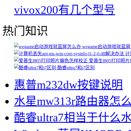
vivox200有几个型号
热门知识
wegame启动游戏就蓝
计算
爱普生l805打印照
酷睿ultra7和i7区别
惠普m232dw按键说明
水星mw313r路由器怎
酷睿ultra7相当于什么