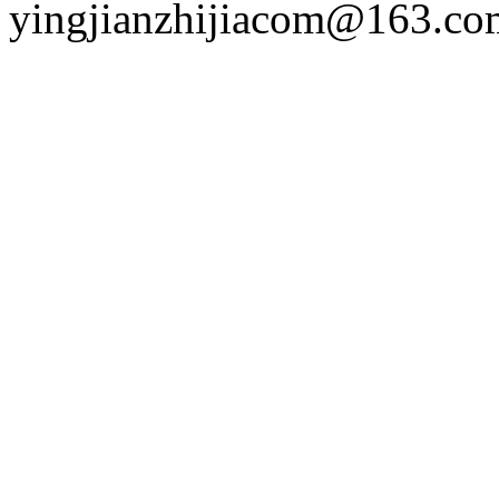
yingjianzhijiacom@163.co