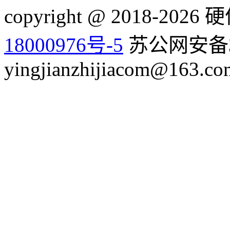
copyright @ 2018-20
18000976号-5
苏公网安备32
yingjianzhijiacom@163.co