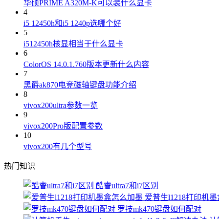
华硕PRIME A320M-K可以装什么显卡
4
i5 12450h和i5 1240p选哪个好
5
i512450h核显相当于什么显卡
6
ColorOS 14.0.1.760版本更新什么内容
7
黑爵ak870电竞磁轴键盘功能介绍
8
vivox200ultra参数一览
9
vivox200Pro版配置参数
10
vivox200有几个型号
热门知识
酷睿ultra7和i7区别
爱普生l1218打印机
罗技mk470键盘如何配对