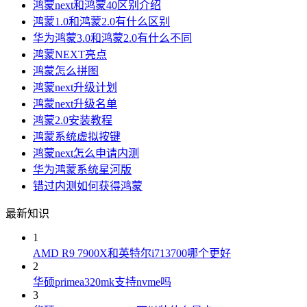
鸿蒙next和鸿蒙40区别介绍
鸿蒙1.0和鸿蒙2.0有什么区别
华为鸿蒙3.0和鸿蒙2.0有什么不同
鸿蒙NEXT亮点
鸿蒙怎么拼图
鸿蒙next升级计划
鸿蒙next升级名单
鸿蒙2.0安装教程
鸿蒙系统虚拟按键
鸿蒙next怎么申请内测
华为鸿蒙系统星河版
错过内测如何获得鸿蒙
最新知识
1
AMD R9 7900X和英特尔i713700哪个更好
2
华硕primea320mk支持nvme吗
3