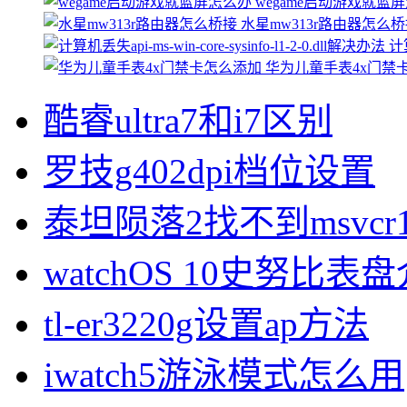
wegame启动游戏就蓝
水星mw313r路由器怎么
计算
华为儿童手表4x门禁
酷睿ultra7和i7区别
罗技g402dpi档位设置
泰坦陨落2找不到msvcr1
watchOS 10史努比表
tl-er3220g设置ap方法
iwatch5游泳模式怎么用