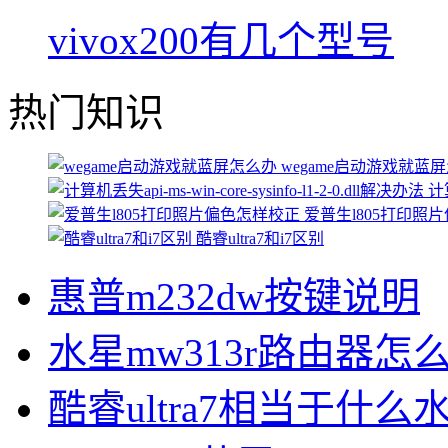
vivox200有几个型号
热门知识
wegame启动游戏就蓝
计算
爱普生l805打印照
酷睿ultra7和i7区别
惠普m232dw按键说明
水星mw313r路由器怎
酷睿ultra7相当于什么