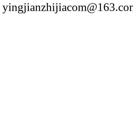
yingjianzhijiacom@163.co