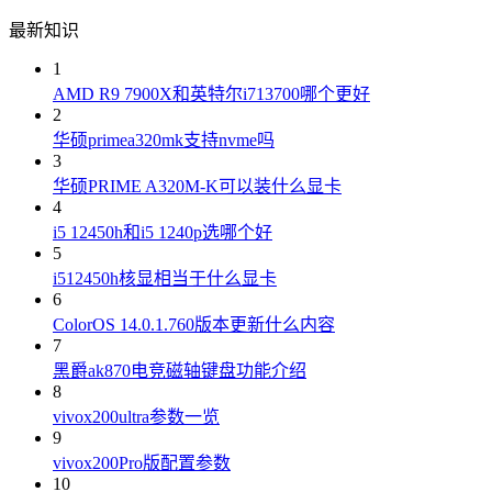
最新知识
1
AMD R9 7900X和英特尔i713700哪个更好
2
华硕primea320mk支持nvme吗
3
华硕PRIME A320M-K可以装什么显卡
4
i5 12450h和i5 1240p选哪个好
5
i512450h核显相当于什么显卡
6
ColorOS 14.0.1.760版本更新什么内容
7
黑爵ak870电竞磁轴键盘功能介绍
8
vivox200ultra参数一览
9
vivox200Pro版配置参数
10