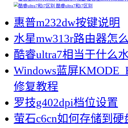
酷睿ultra7和i7区别
惠普m232dw按键说明
水星mw313r路由器怎
酷睿ultra7相当于什么
Windows蓝屏KMODE_
修复教程
罗技g402dpi档位设置
萤石c6cn如何存储到硬