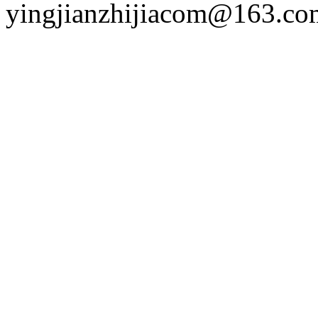
yingjianzhijiacom@163.co