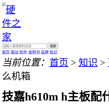
搜索
首页
驱动
软件
说明书
品牌
知识
当前位置：
首页
>
知识
>
么机箱
技嘉h610m h主板