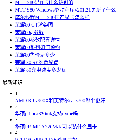
MTT S80是N卡什么级别的
MTT S80 Windows驱动程序v201.21更新了什么
摩尔线程MTT S30国产显卡怎么样
荣耀80 GT渲染图
荣耀80gt参数
荣耀80参数配置详情
荣耀80系列如何预约
荣耀80售价是多少
荣耀 80 SE参数配置
荣耀 80充电速度多少瓦
最新知识
1
AMD R9 7900X和英特尔i713700哪个更好
2
华硕primea320mk支持nvme吗
3
华硕PRIME A320M-K可以装什么显卡
4
i5 12450h和i5 1240p选哪个好