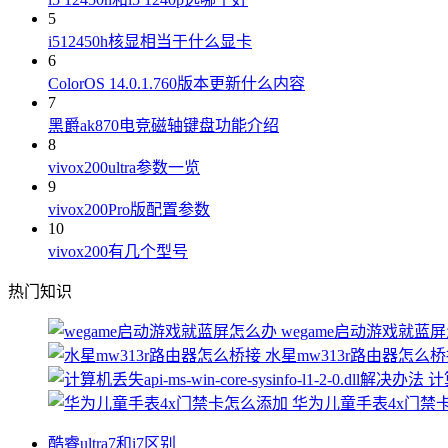
5
i512450h核显相当于什么显卡
6
ColorOS 14.0.1.760版本更新什么内容
7
黑爵ak870电竞磁轴键盘功能介绍
8
vivox200ultra参数一览
9
vivox200Pro版配置参数
10
vivox200有几个型号
热门知识
wegame启动游戏就蓝
水星mw313r路由器怎么
计算
华为儿童手表4x门禁
酷睿ultra7和i7区别