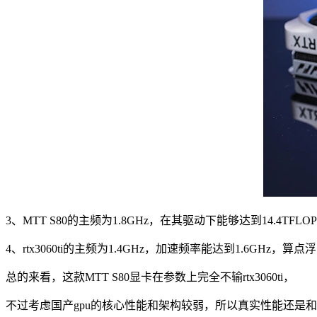
3、MTT S80的主频为1.8GHz，在其驱动下能够达到14.4TF
4、rtx3060ti的主频为1.4GHz，加速频率能达到1.6GHz，算点浮
总的来看，这款MTT S80显卡在参数上完全不输rtx3060ti，
不过考虑国产gpu的核心性能和架构较弱，所以真实性能还是