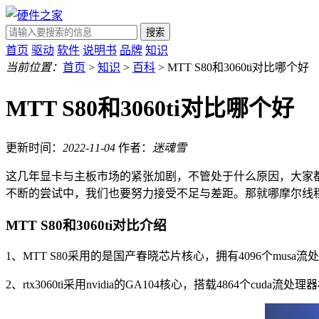
搜索
首页
驱动
软件
说明书
品牌
知识
当前位置：
首页
>
知识
>
百科
> MTT S80和3060ti对比哪个好
MTT S80和3060ti对比哪个好
更新时间：
2022-11-04
作者：
迷魂雪
这几年显卡与主板市场的紧张加剧，不管处于什么原因，大家
不断的尝试中，我们也要努力接受不足与差距。那就哪摩尔线程发布
MTT S80和3060ti对比介绍
1、MTT S80采用的是国产春晓芯片核心，拥有4096个musa流
2、rtx3060ti采用nvidia的GA104核心，搭载4864个cuda流