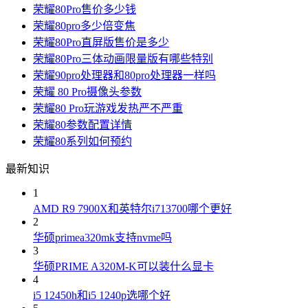
荣耀80Pro售价多少钱
荣耀80pro多少倍变焦
荣耀80Pro直屏版售价是多少
荣耀80Pro三体动画限量版有哪些特别
荣耀90pro处理器和80pro处理器一样吗
荣耀 80 Pro摄像头参数
荣耀80 Pro玩游戏发热严不严重
荣耀80参数配置详情
荣耀80系列如何预约
最新知识
1
AMD R9 7900X和英特尔i713700哪个更好
2
华硕primea320mk支持nvme吗
3
华硕PRIME A320M-K可以装什么显卡
4
i5 12450h和i5 1240p选哪个好