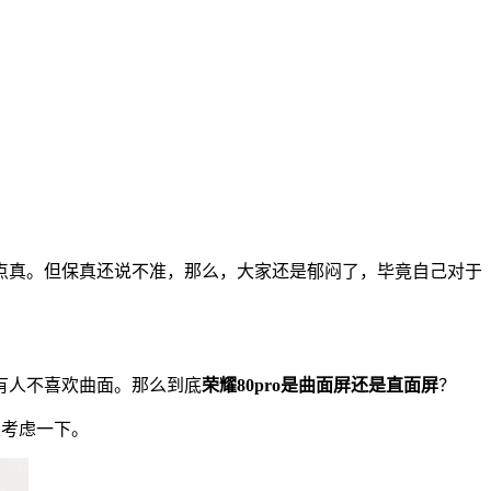
点真。但保真还说不准，那么，大家还是郁闷了，毕竟自己对于
有人不喜欢曲面。那么到底
荣耀80pro是曲面屏还是直面屏
？
以考虑一下。