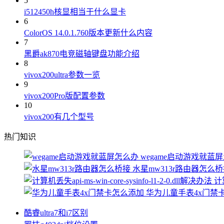
5
i512450h核显相当于什么显卡
6
ColorOS 14.0.1.760版本更新什么内容
7
黑爵ak870电竞磁轴键盘功能介绍
8
vivox200ultra参数一览
9
vivox200Pro版配置参数
10
vivox200有几个型号
热门知识
wegame启动游戏就蓝
水星mw313r路由器怎么
计算
华为儿童手表4x门禁
酷睿ultra7和i7区别