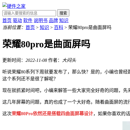
搜索
首页
驱动
软件
说明书
品牌
知识
当前位置：
首页
>
知识
>
百科
> 荣耀80pro是曲面屏吗
荣耀80pro是曲面屏吗
更新时间：
2022-11-08
作者：
大闷头
听说荣耀80系列下周就要发布了，那么快？是的，小编也曾
这个系列还不是很了解呢？
现在就抓紧时间吧，小编来解答一些大家完全好奇的问题，先来答
这几年屏幕的问题，真的也成了一个大好奇。随着曲面屏的流
这次
荣耀80Pro依然还是搭载四曲面屏幕设计
，如果你喜欢的话