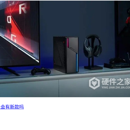
g幻x会有新款吗