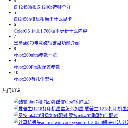
4
i5 12450h和i5 1240p选哪个好
5
i512450h核显相当于什么显卡
6
ColorOS 14.0.1.760版本更新什么内容
7
黑爵ak870电竞磁轴键盘功能介绍
8
vivox200ultra参数一览
9
vivox200Pro版配置参数
10
vivox200有几个型号
热门知识
酷睿ultra7和i7区别
爱普生l1218打印机
罗技mk470键盘如何配对
计算