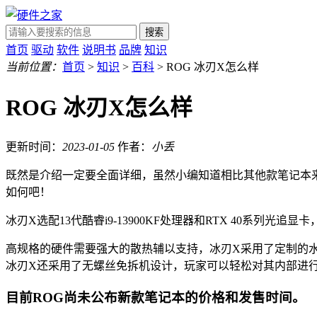
搜索
首页
驱动
软件
说明书
品牌
知识
当前位置：
首页
>
知识
>
百科
> ROG 冰刃X怎么样
ROG 冰刃X怎么样
更新时间：
2023-01-05
作者：
小丢
既然是介绍一定要全面详细，虽然小编知道相比其他款笔记本来
如何吧！
冰刃X选配13代酷睿i9-13900KF处理器和RTX 40系列光追显卡，
高规格的硬件需要强大的散热辅以支持，冰刃X采用了定制的水冷散热
冰刃X还采用了无螺丝免拆机设计，玩家可以轻松对其内部进
目前ROG尚未公布新款笔记本的价格和发售时间。