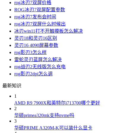
rog冰刃7双屏价格
ROG冰刃7双屏配置参数
rog冰刃7发布会时间
rog冰刃7双屏什么时候出
冰刃win11打不开触摸板怎么解决
灵刃18和灵刃16区别
灵刃16 4090屏幕参数
rog影刃3怎么样
雷蛇灵刃蓝屏怎么解决
rog战刃2无线版怎么充电
rog影刃2dpi怎么调
最新知识
1
AMD R9 7900X和英特尔i713700哪个更好
2
华硕primea320mk支持nvme吗
3
华硕PRIME A320M-K可以装什么显卡