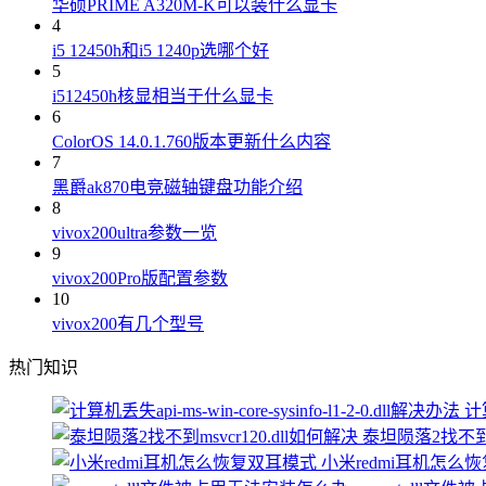
华硕PRIME A320M-K可以装什么显卡
4
i5 12450h和i5 1240p选哪个好
5
i512450h核显相当于什么显卡
6
ColorOS 14.0.1.760版本更新什么内容
7
黑爵ak870电竞磁轴键盘功能介绍
8
vivox200ultra参数一览
9
vivox200Pro版配置参数
10
vivox200有几个型号
热门知识
计算
泰坦陨落2找不到ms
小米redmi耳机怎么