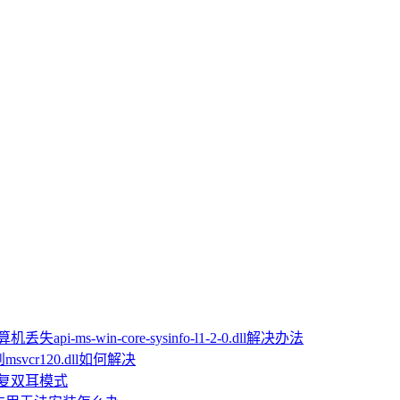
机丢失api-ms-win-core-sysinfo-l1-2-0.dll解决办法
vcr120.dll如何解决
恢复双耳模式