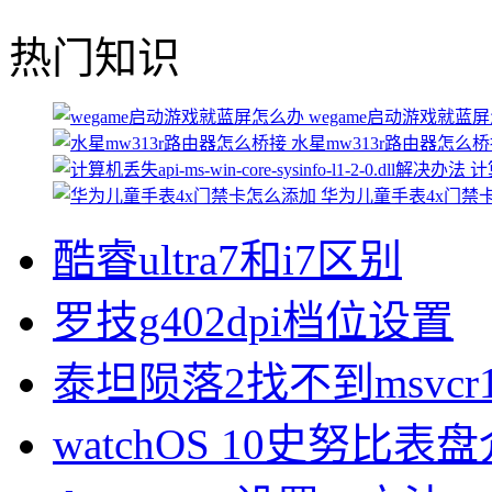
热门知识
wegame启动游戏就蓝
水星mw313r路由器怎么
计算
华为儿童手表4x门禁
酷睿ultra7和i7区别
罗技g402dpi档位设置
泰坦陨落2找不到msvcr1
watchOS 10史努比表