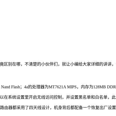
究竟区别在哪，不清楚的小伙伴们，就让小编给大家详细的讲讲
and Flash；4a的处理器为MT7621A MIPS，内存为128MB DD
密，用户可以在系统设置里开启无线访问控制，并设置黑名单和白名单，
器都采用了四天线设计，机身背后都配备一个恢复出厂设置按键、一个