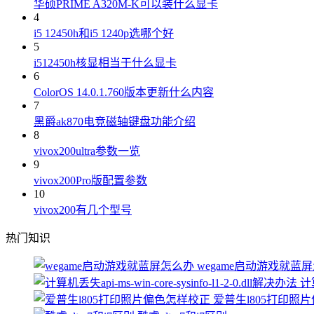
华硕PRIME A320M-K可以装什么显卡
4
i5 12450h和i5 1240p选哪个好
5
i512450h核显相当于什么显卡
6
ColorOS 14.0.1.760版本更新什么内容
7
黑爵ak870电竞磁轴键盘功能介绍
8
vivox200ultra参数一览
9
vivox200Pro版配置参数
10
vivox200有几个型号
热门知识
wegame启动游戏就蓝
计算
爱普生l805打印照