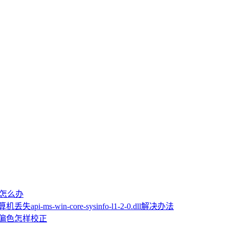
屏怎么办
机丢失api-ms-win-core-sysinfo-l1-2-0.dll解决办法
片偏色怎样校正