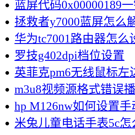
蓝屏代码0x00000189
拯救者y7000蓝屏怎么
华为tc7001路由器怎么
罗技g402dpi档位设置
英菲克pm6无线鼠标左
m3u8视频源格式错误
hp M126nw如何设置手
米兔儿童电话手表5c