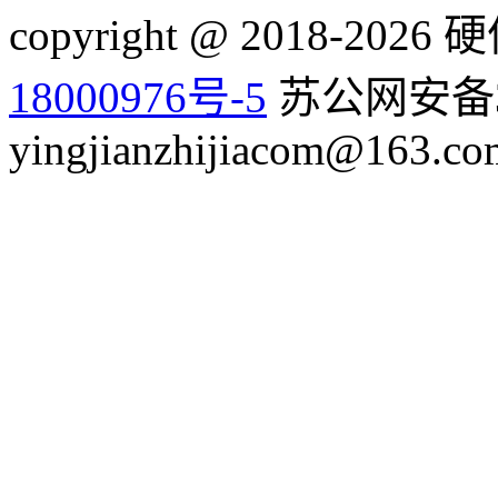
copyright @ 2018-20
18000976号-5
苏公网安备32
yingjianzhijiacom@163.co