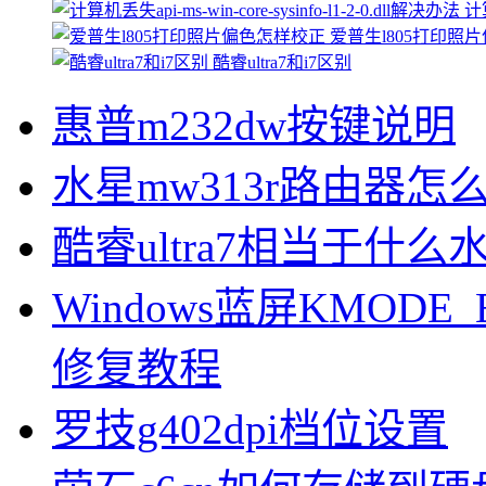
计算
爱普生l805打印照
酷睿ultra7和i7区别
惠普m232dw按键说明
水星mw313r路由器怎
酷睿ultra7相当于什么
Windows蓝屏KMODE_
修复教程
罗技g402dpi档位设置