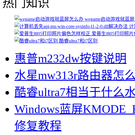
热门知识
wegame启动游戏就蓝
计算
爱普生l805打印照
酷睿ultra7和i7区别
惠普m232dw按键说明
水星mw313r路由器怎
酷睿ultra7相当于什么
Windows蓝屏KMODE_
修复教程