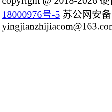
copyright @ 2018-20
18000976号-5
苏公网安备32
yingjianzhijiacom@163.co