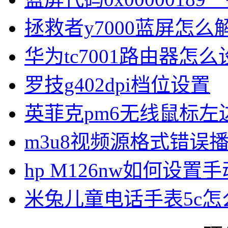
拯救者y7000蓝屏怎么
华为tc7001路由器怎么
罗技g402dpi档位设置
英菲克pm6无线鼠标左
m3u8视频源格式错误
hp M126nw如何设置手
米兔儿童电话手表5c