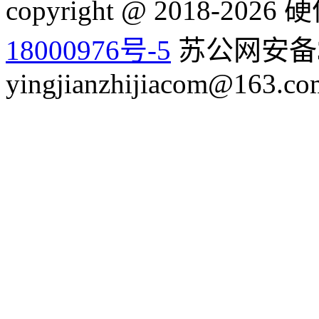
copyright @ 2018-20
18000976号-5
苏公网安备32
yingjianzhijiacom@163.co