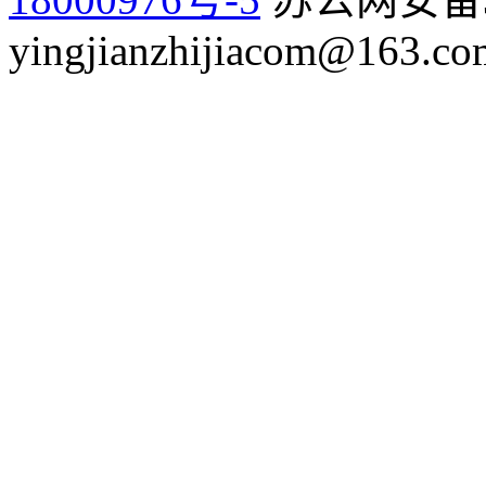
yingjianzhijiacom@163.co