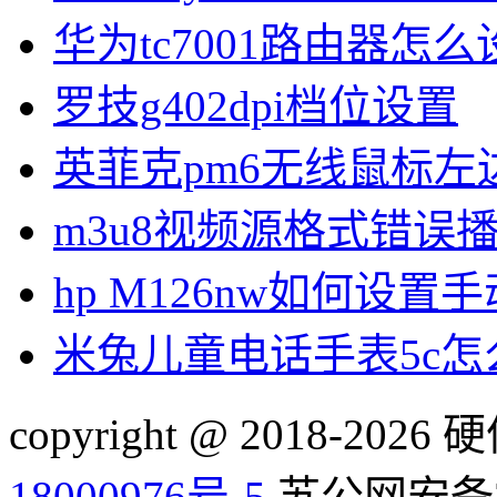
华为tc7001路由器怎么
罗技g402dpi档位设置
英菲克pm6无线鼠标左
m3u8视频源格式错误
hp M126nw如何设置手
米兔儿童电话手表5c
copyright @ 2018-20
18000976号-5
苏公网安备32