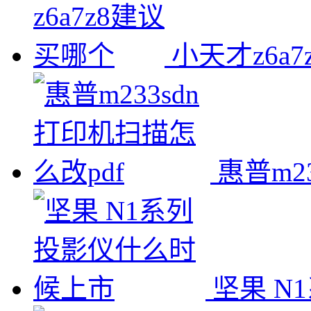
小天才z6a
惠普m2
坚果 N