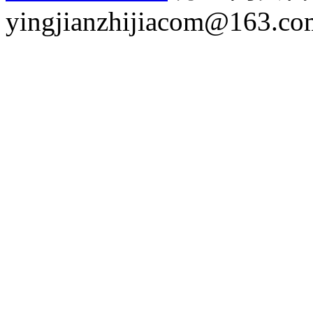
yingjianzhijiacom@163.co