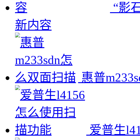
“影石
新内容
惠普m233
爱普生l