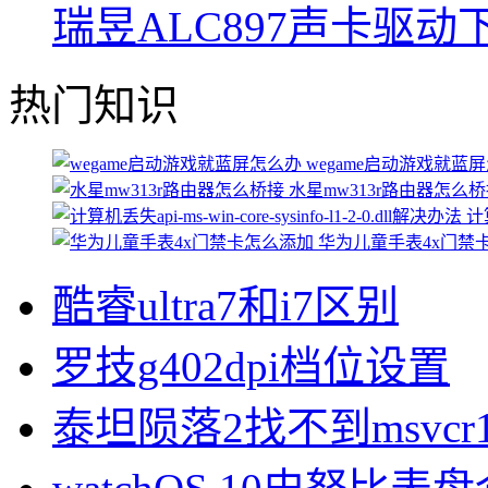
瑞昱ALC897声卡驱动
热门知识
wegame启动游戏就蓝
水星mw313r路由器怎么
计算
华为儿童手表4x门禁
酷睿ultra7和i7区别
罗技g402dpi档位设置
泰坦陨落2找不到msvcr1