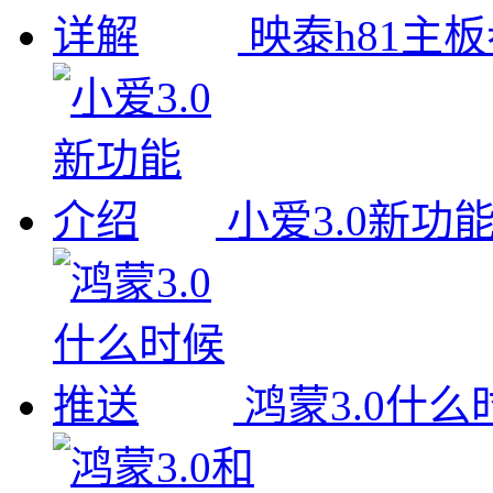
映泰h81主
小爱3.0新功
鸿蒙3.0什