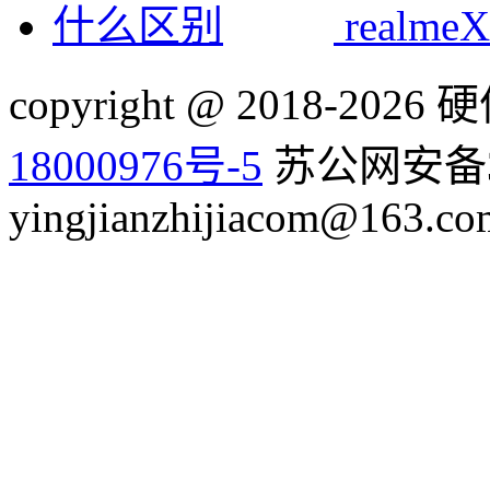
realm
copyright @ 2018-20
18000976号-5
苏公网安备32
yingjianzhijiacom@163.co