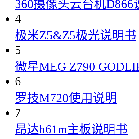
360摄像头云台机D86
4
极米Z5&Z5极光说明书
5
微星MEG Z790 GOD
6
罗技M720使用说明
7
昂达h61m主板说明书