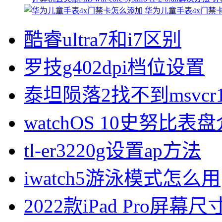
华为儿童手表4x门禁
酷睿ultra7和i7区别
罗技g402dpi档位设置
泰坦陨落2找不到msvcr1
watchOS 10史努比表
tl-er3220g设置ap方法
iwatch5游泳模式怎么用
2022款iPad Pro屏幕