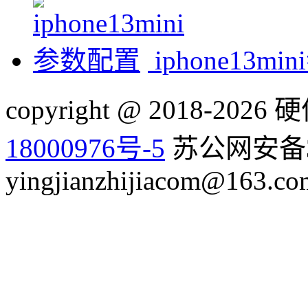
iphone13m
copyright @ 2018-20
18000976号-5
苏公网安备32
yingjianzhijiacom@163.co