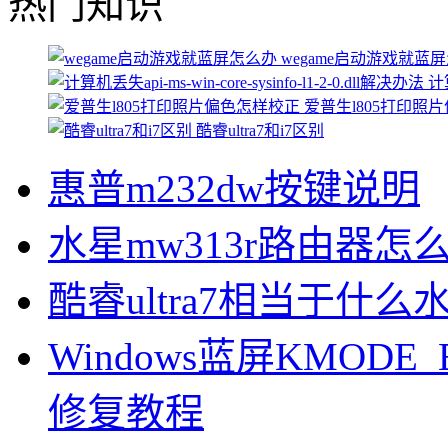
热门知识
wegame启动游戏就蓝
计算
爱普生l805打印照
酷睿ultra7和i7区别
惠普m232dw按键说明
水星mw313r路由器怎
酷睿ultra7相当于什么
Windows蓝屏KMODE_
修复教程