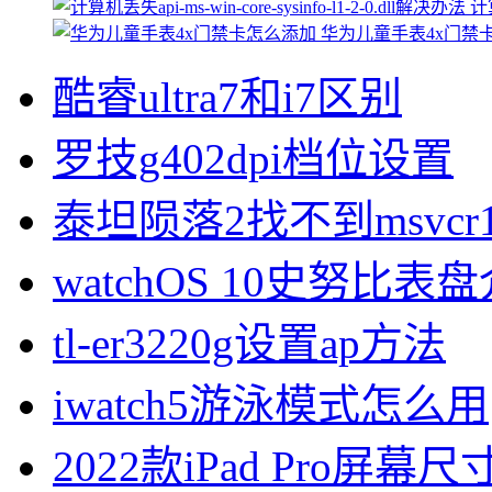
计算
华为儿童手表4x门禁
酷睿ultra7和i7区别
罗技g402dpi档位设置
泰坦陨落2找不到msvcr1
watchOS 10史努比表
tl-er3220g设置ap方法
iwatch5游泳模式怎么用
2022款iPad Pro屏幕