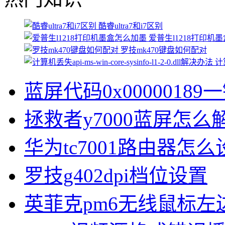
酷睿ultra7和i7区别
爱普生l1218打印机
罗技mk470键盘如何配对
计算
蓝屏代码0x00000189
拯救者y7000蓝屏怎么
华为tc7001路由器怎么
罗技g402dpi档位设置
英菲克pm6无线鼠标左