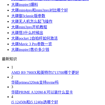
大疆inspire3爆料
大疆mini4pro和mini3pro对比哪个好
大疆御3classic版参数
大疆无人机怎么起飞操作
大疆mini3pro开机教程
大疆悟3什么时候出
大疆pocket 2自拍杆如何激活
大疆Mavic 3 Pro参数一览
大疆inspire3售价多少钱
最新知识
1
AMD R9 7900X和英特尔i713700哪个更好
2
华硕primea320mk支持nvme吗
3
华硕PRIME A320M-K可以装什么显卡
4
i5 12450h和i5 1240p选哪个好