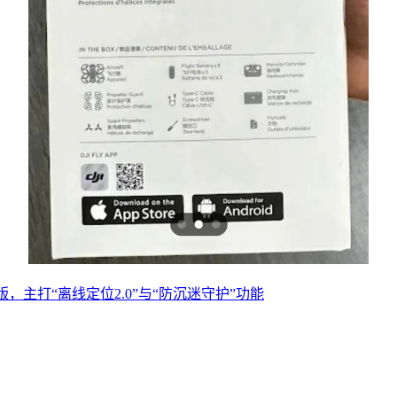
版，主打“离线定位2.0”与“防沉迷守护”功能