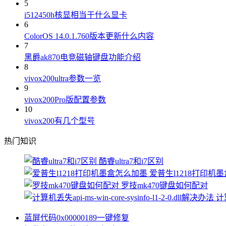
5
i512450h核显相当于什么显卡
6
ColorOS 14.0.1.760版本更新什么内容
7
黑爵ak870电竞磁轴键盘功能介绍
8
vivox200ultra参数一览
9
vivox200Pro版配置参数
10
vivox200有几个型号
热门知识
酷睿ultra7和i7区别
爱普生l1218打印机
罗技mk470键盘如何配对
计算
蓝屏代码0x00000189一键修复