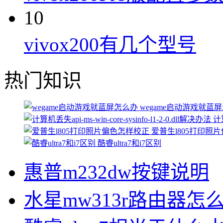
10
vivox200有几个型号
热门知识
wegame启动游戏就蓝
计算
爱普生l805打印照
酷睿ultra7和i7区别
惠普m232dw按键说明
水星mw313r路由器怎