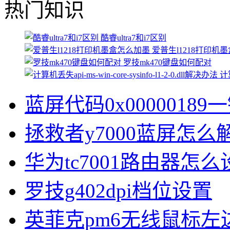
热门知识
酷睿ultra7和i7区别
爱普生l1218打印机
罗技mk470键盘如何配对
计算
蓝屏代码0x00000189
拯救者y7000蓝屏怎么
华为tc7001路由器怎么
罗技g402dpi档位设置
英菲克pm6无线鼠标左