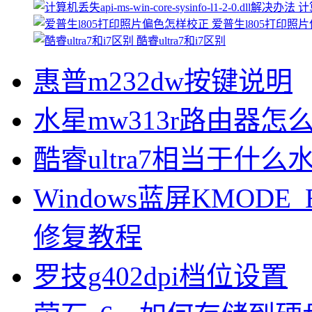
计算
爱普生l805打印照
酷睿ultra7和i7区别
惠普m232dw按键说明
水星mw313r路由器怎
酷睿ultra7相当于什么
Windows蓝屏KMODE_
修复教程
罗技g402dpi档位设置