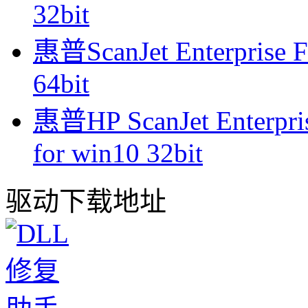
32bit
惠普ScanJet Enterprise 
64bit
惠普HP ScanJet Enterp
for win10 32bit
驱动下载地址