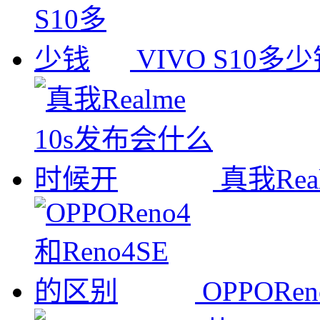
VIVO S10多
真我Re
OPPORe