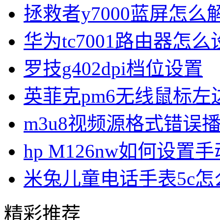
拯救者y7000蓝屏怎么
华为tc7001路由器怎么
罗技g402dpi档位设置
英菲克pm6无线鼠标左
m3u8视频源格式错误
hp M126nw如何设置手
米兔儿童电话手表5c
精彩推荐